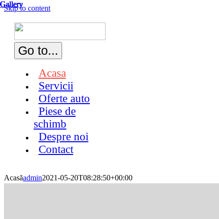
Gallery
Gallery
Gallery
Gallery
Gallery
Gallery
Gallery
Gallery
Skip to content
Go to...
Acasa
Servicii
Oferte auto
Piese de
schimb
Despre noi
Contact
Acasă
admin
2021-05-20T08:28:50+00:00